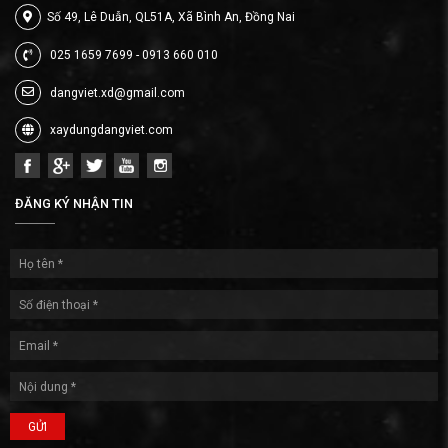
Số 49, Lê Duẫn, QL51A, Xã Bình An, Đồng Nai
025 1659 7699 - 0913 660 010
dangviet.xd@gmail.com
xaydungdangviet.com
ĐĂNG KÝ NHẬN TIN
GỬI