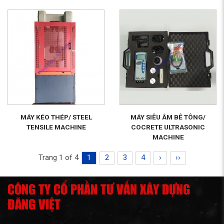
MÁY KÉO THÉP/ STEEL
MÁY SIÊU ÂM BÊ TÔNG/
TENSILE MACHINE
COCRETE ULTRASONIC
MACHINE
Trang 1 of 4
1
2
3
4
›
››
CÔNG TY CỔ PHẦN TƯ VẤN XÂY DỰNG
ĐĂNG VIỆT