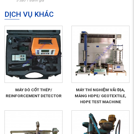
5 Sao 1 Đánh giá
DỊCH VỤ KHÁC
MÁY DÒ CỐT THÉP/
MÁY THÍ NGHIỆM VẢI ĐỊA,
REINFORCEMENT DETECTOR
MÀNG HDPE/ GEOTEXTILE,
HDPE TEST MACHINE