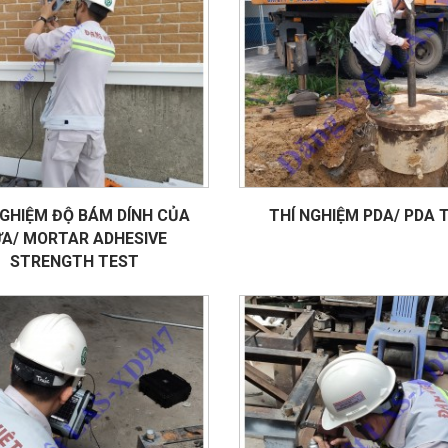
NGHIỆM ĐỘ BÁM DÍNH CỦA
THÍ NGHIỆM PDA/ PDA 
A/ MORTAR ADHESIVE
STRENGTH TEST