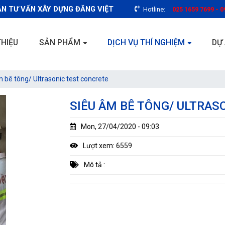
N TƯ VẤN XÂY DỰNG ĐĂNG VIỆT
Hotline:
025 1659 7699 - 0
THIỆU
SẢN PHẨM
DỊCH VỤ THÍ NGHIỆM
DỰ
 bê tông/ Ultrasonic test concrete
SIÊU ÂM BÊ TÔNG/ ULTRAS
Mon, 27/04/2020 - 09:03
Lượt xem: 6559
Mô tả :