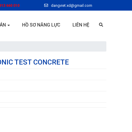
913 660 010
dangviet.xd@gmail.com
 ÁN
HỒ SƠ NĂNG LỰC
LIÊN HỆ
ONIC TEST CONCRETE