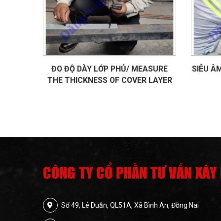
ĐO ĐỘ DÀY LỚP PHỦ/ MEASURE
SIÊU Â
THE THICKNESS OF COVER LAYER
CÔNG TY CỔ PHẦN TƯ VẤN XÂY
Số 49, Lê Duẫn, QL51A, Xã Bình An, Đồng Nai