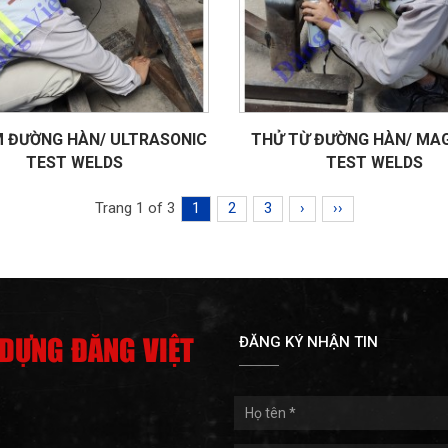
M ĐƯỜNG HÀN/ ULTRASONIC
THỬ TỪ ĐƯỜNG HÀN/ MA
TEST WELDS
TEST WELDS
Trang 1 of 3
1
2
3
›
››
 DỰNG ĐĂNG VIỆT
ĐĂNG KÝ NHẬN TIN