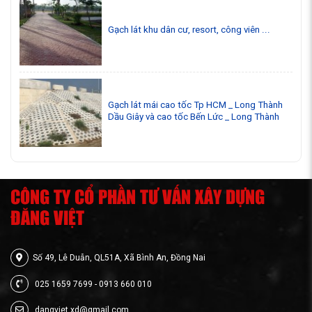
Gạch lát khu dân cư, resort, công viên ...
Gạch lát mái cao tốc Tp HCM _ Long Thành
Dầu Giây và cao tốc Bến Lức _ Long Thành
CÔNG TY CỔ PHẦN TƯ VẤN XÂY DỰNG
ĐĂNG VIỆT
Số 49, Lê Duẫn, QL51A, Xã Bình An, Đồng Nai
025 1659 7699 - 0913 660 010
dangviet.xd@gmail.com