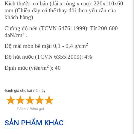
Kích thước cơ bản (dài x rộng x cao): 220x110x60
mm (Chiều dày có thể thay đổi theo yêu cầu của
khách hàng)
Cường độ nén (TCVN 6476: 1999): Từ 200-600
2
daN/cm
.
2
Độ mài mòn bề mặt: 0,1 - 0,4 g/cm
Độ hút nước (TCVN 6355:2009): 4%
2
Định mức (viên/m
): 40
Đánh giá cho bài viết này
5 Sao 1 Đánh giá
SẢN PHẨM KHÁC