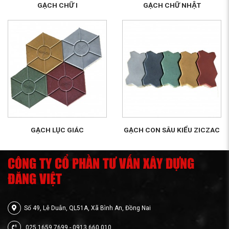
GẠCH CHỮ I
GẠCH CHỮ NHẬT
GẠCH LỤC GIÁC
GẠCH CON SÂU KIỂU ZICZAC
CÔNG TY CỔ PHẦN TƯ VẤN XÂY DỰNG
ĐĂNG VIỆT
Số 49, Lê Duẫn, QL51A, Xã Bình An, Đồng Nai
025 1659 7699 - 0913 660 010