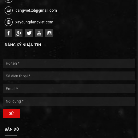
dangviet.xd@gmail.com
xaydungdangviet.com
ĐĂNG KÝ NHẬN TIN
GỬI
BẢN ĐỒ