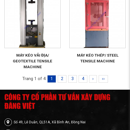
MÁY KÉO VẢI ĐỊA/
MÁY KÉO THÉP/ STEEL
GEOTEXTILE TENSILE
TENSILE MACHINE
MACHINE
Trang 1 of 4
1
2
3
4
›
››
CÔNG TY CỔ PHẦN TƯ VẤN XÂY DỰNG
ĐĂNG VIỆT
Số 49, Lê Duẫn, QL51A, Xã Bình An, Đồng Nai