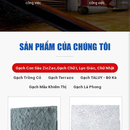
công việc
công việc
SẢN PHẨM CỦA CHÚNG TÔI
Gạch Con Sâu ZicZac,Gạch Chữ I, Lục Giác, Chữ Nhật
Gạch Trồng Cỏ
Gạch Terrazo
Gạch TALUY - Bờ Kè
Gạch Mẫu Khiếm Thị
Gạch Lá Phong