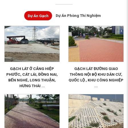
Dự Án Phòng Thí Nghiệm
Dự Án Gạch
GẠCH LÁT Ở CẢNG HIỆP
GẠCH LÁT ĐƯỜNG GIAO
PHƯỚC, CÁT LÁI, ĐỒNG NAI,
THÔNG NỘI BỘ KHU DÂN CƯ,
BẾN NGHÉ, LONG THUẬN,
QUỐC LỘ , KHU CÔNG NGHIỆP
HƯNG THÁI ...
...