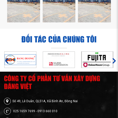
ĐỐI TÁC CỦA CHÚNG TÔI
CÔNG TY CỔ PHẦN TƯ VẤN XÂY DỰNG
ĐĂNG VIỆT
Số 49, Lê Duẫn, QL51A, Xã Bình An, Đồng Nai
025 1659 7699 - 0913 660 010