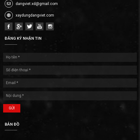
dangviet.xd@gmail.com
xaydungdangviet.com
ĐĂNG KÝ NHẬN TIN
GỬI
BẢN ĐỒ