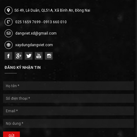
Số 49, Lê Duẫn, QL51A, Xã Bình An, Đồng Nai
025 1659 7699 - 0913 660 010
dangviet.xd@gmail.com
xaydungdangviet.com
ĐĂNG KÝ NHẬN TIN
GỬI