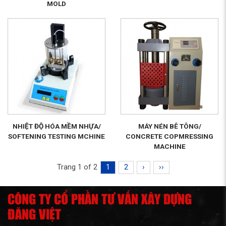
MOLD
NHIỆT ĐỘ HÓA MỀM NHỰA/
MÁY NÉN BÊ TÔNG/
SOFTENING TESTING MCHINE
CONCRETE COPMRESSING
MACHINE
Trang 1 of 2
1
2
›
››
CÔNG TY CỔ PHẦN TƯ VẤN XÂY DỰNG
ĐĂNG VIỆT