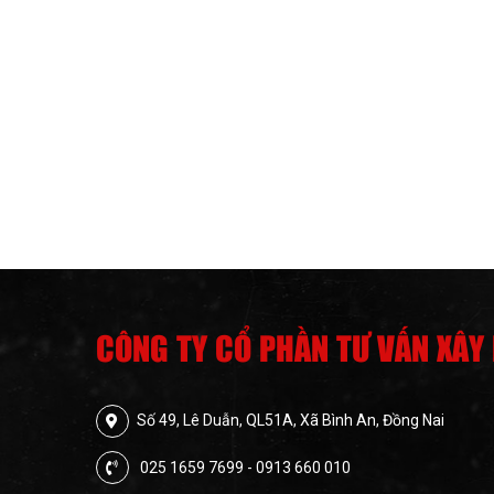
CÔNG TY CỔ PHẦN TƯ VẤN XÂY
Số 49, Lê Duẫn, QL51A, Xã Bình An, Đồng Nai
025 1659 7699 - 0913 660 010