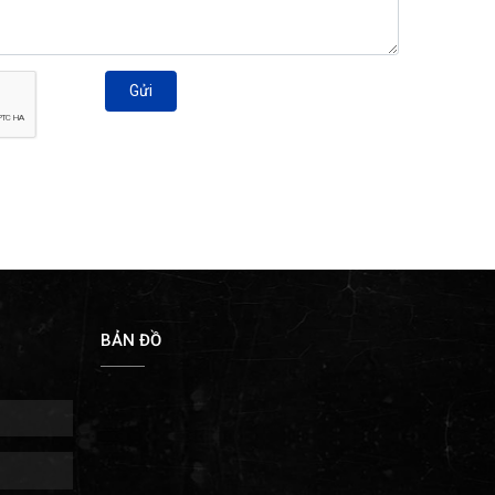
Gửi
BẢN ĐỒ