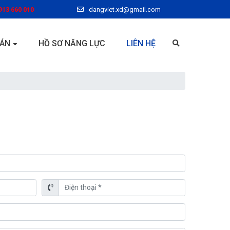
913 660 010
dangviet.xd@gmail.com
 ÁN
HỒ SƠ NĂNG LỰC
LIÊN HỆ